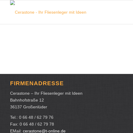
FIRMENADRESSE
Cerastone – Ihr Fliesenleger mit Ideen
Bahnhofstraße 12
36137 Großenlüder
Tel.: 0 66 48 / 62 79 76
Fax: 0 66 48 / 62 79 78
EMail:
cerastone@t-online.de