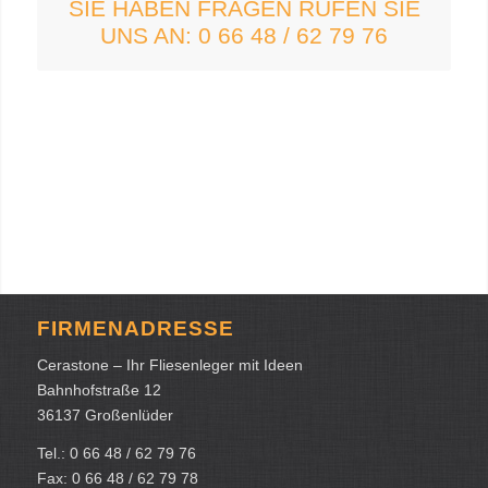
SIE HABEN FRAGEN RUFEN SIE
UNS AN: 0 66 48 / 62 79 76
FIRMENADRESSE
Cerastone – Ihr Fliesenleger mit Ideen
Bahnhofstraße 12
36137 Großenlüder
Tel.: 0 66 48 / 62 79 76
Fax: 0 66 48 / 62 79 78