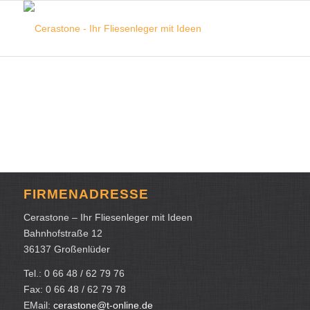
FIRMENADRESSE
Cerastone – Ihr Fliesenleger mit Ideen
Bahnhofstraße 12
36137 Großenlüder
Tel.: 0 66 48 / 62 79 76
Fax: 0 66 48 / 62 79 78
EMail:
cerastone@t-online.de