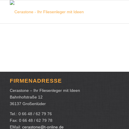
FIRMENADRESSE
Cerastone – Ihr Fliesenleger mit Ideen
Bahnhofstraße 12
36137 Großenlüder
Tel.: 0 66 48 / 62 79 76
Fax: 0 66 48 / 62 79 78
EMail:
cerastone@t-online.de