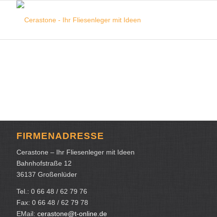
FIRMENADRESSE
Cerastone – Ihr Fliesenleger mit Ideen
Bahnhofstraße 12
36137 Großenlüder
Tel.: 0 66 48 / 62 79 76
Fax: 0 66 48 / 62 79 78
EMail:
cerastone@t-online.de